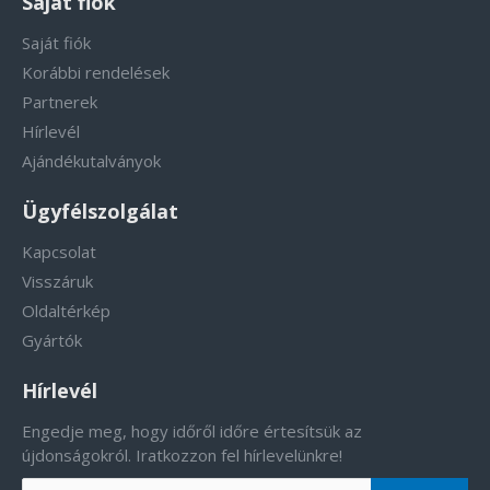
Saját fiók
Saját fiók
Korábbi rendelések
Partnerek
Hírlevél
Ajándékutalványok
Ügyfélszolgálat
Kapcsolat
Visszáruk
Oldaltérkép
Gyártók
Hírlevél
Engedje meg, hogy időről időre értesítsük az
újdonságokról. Iratkozzon fel hírlevelünkre!