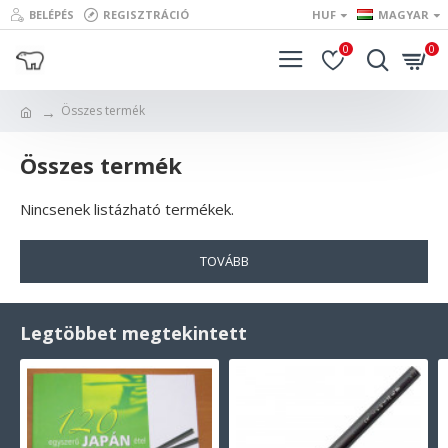
BELÉPÉS
REGISZTRÁCIÓ
HUF
MAGYAR
0
0
Összes termék
Összes termék
Nincsenek listázható termékek.
TOVÁBB
Legtöbbet megtekintett