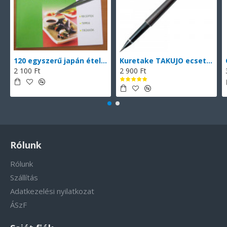
120 egyszerű japán étel (magyarul)
Kuretake TAKUJO ecsettoll No. 8 (DP150-8B), vékony hegyű ecsettoll, fekete tinta, 2 db cserélhető patronnal
2 100 Ft
2 900 Ft
Rólunk
Rólunk
Szállítás
Adatkezelési nyilatkozat
ÁSzF