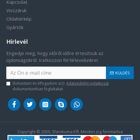
Kapcsolat
Visszáruk
Oldaltérkép
Gyártók
Hírlevél
Engedje meg, hogy időről időre értesítsük az
újdonságokról. Iratkozzon fel hírlevelünkre!
KÜLDÉS
Elolvastam és elfogadom a(z)
Adatvédelmi nyilatkozat
dokumentumban foglaltakat.
Copyright © 2020, Shirokuma Kft. Minden jog fenntartva