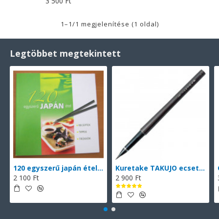
3 500 Ft
1–1/1 megjelenítése (1 oldal)
Legtöbbet megtekintett
120 egyszerű japán étel (magyarul)
Kuretake TAKUJO ecsettoll No. 8 (DP150-8B), vékony hegyű ecsettoll, fekete tinta, 2 db cserélhető patronnal
2 100 Ft
2 900 Ft