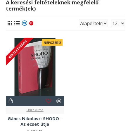
A keresési feltételeknek megfelelő
termék(ek)
0
KÉSZLETHIÁNY
NÉPSZERŰ
Shirokuma
Gáncs Nikolasz: SHODO -
Az ecset útja