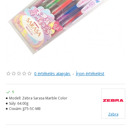
0 értékelés alapján.
-
Írjon értékelést
1
Modell:
Zebra Sarasa Marble Color
Súly:
64.00g
Cixxám:
JJ75-5C-MB
Zebra