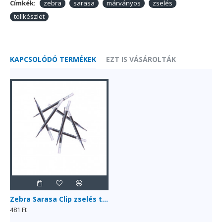
Címkék:
zebra
sarasa
márványos
zselés
tollkészlet
KAPCSOLÓDÓ TERMÉKEK
EZT IS VÁSÁROLTÁK
Zebra Sarasa Clip zselés tollbetét, 0.5 mm
481 Ft