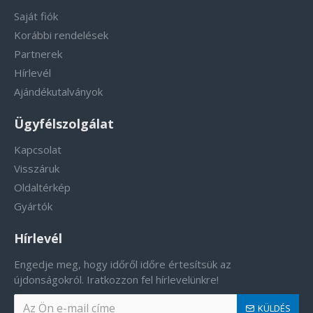
Saját fiók
Korábbi rendelések
Partnerek
Hírlevél
Ajándékutalványok
Ügyfélszolgálat
Kapcsolat
Visszáruk
Oldaltérkép
Gyártók
Hírlevél
Engedje meg, hogy időről időre értesítsük az
újdonságokról. Iratkozzon fel hírlevelünkre!
KÜLDÉS