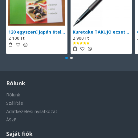
120 egyszerű japán étel (magyarul)
Kuretake TAKUJO ecsettoll No. 8 (DP150-8B), vékony hegyű ecsettoll, fekete tinta, 2 db cserélhető patronnal
2 100 Ft
2 900 Ft
Rólunk
Rólunk
Szállítás
Adatkezelési nyilatkozat
ÁSzF
Saját fiók