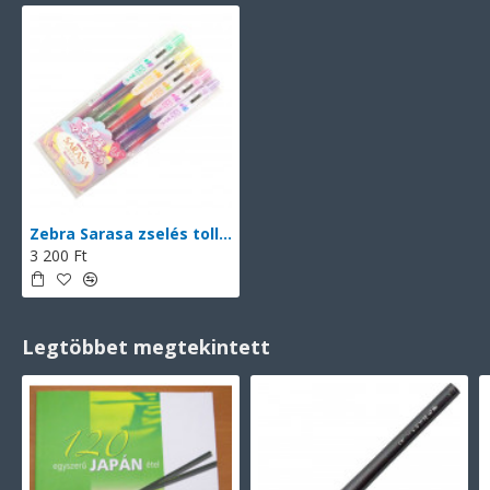
Zebra Sarasa zselés toll, 0.5 mm, Márványos színek, 5 darabos készlet
3 200 Ft
Legtöbbet megtekintett