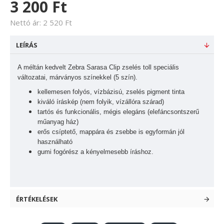
3 200 Ft
Nettó ár: 2 520 Ft
LEÍRÁS
A méltán kedvelt Zebra Sarasa Clip zselés toll speciális
változatai, márványos színekkel (5 szín).
kellemesen folyós, vízbázisú, zselés pigment tinta
kiváló íráskép (nem folyik, vízállóra szárad)
tartós és funkcionális, mégis elegáns (elefáncsontszerű
műanyag ház)
erős csíptető, mappára és zsebbe is egyformán jól
használható
gumi fogórész a kényelmesebb íráshoz.
ÉRTÉKELÉSEK