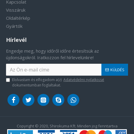
Kapcsolat
Visszáruk
Oldaltérkép
Gyártók
Hírlevél
Engedje meg, hogy időről időre értesítsük az
újdonságokról. Iratkozzon fel hírlevelünkre!
KÜLDÉS
Elolvastam és elfogadom a(z)
Adatvédelmi nyilatkozat
dokumentumban foglaltakat.
Copyright © 2020, Shirokuma Kft. Minden jog fenntartva