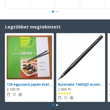
Legtöbbet megtekintett
120 egyszerű japán étel (magyarul)
Kuretake TAKUJO ecsettoll No. 8 (DP150-8B), vékony hegyű ecsettoll, fekete tinta, 2 db cserélhető patronnal
2 100 Ft
2 900 Ft