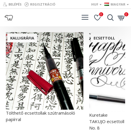
BELÉPÉS
REGISZTRÁCIÓ
HUF
MAGYAR
0
0
KALLIGRÁFIA
ECSETTOLL
Tölthető ecsettollak szútramásoló
Kuretake
papírral
TAKUJO ecsettoll
No. 8