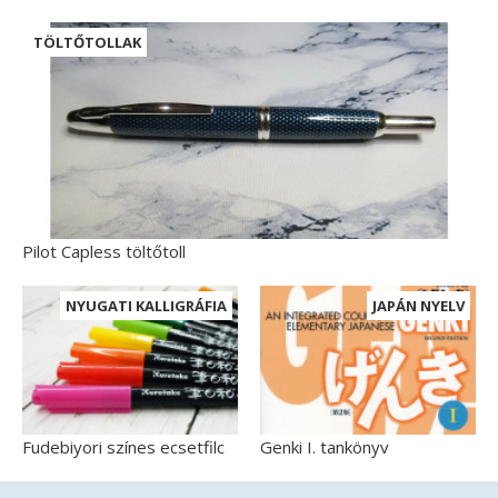
TÖLTŐTOLLAK
Pilot Capless töltőtoll
NYUGATI KALLIGRÁFIA
JAPÁN NYELV
Fudebiyori színes ecsetfilc
Genki I. tankönyv