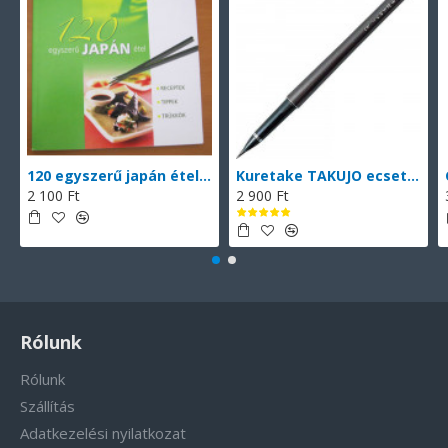
120 egyszerű japán étel (magyarul)
Kuretake TAKUJO ecsettoll No. 8 (DP150-8B), vékony hegyű ecsettoll, fekete tinta, 2 db cserélhető patronnal
2 100 Ft
2 900 Ft
Rólunk
Rólunk
Szállítás
Adatkezelési nyilatkozat