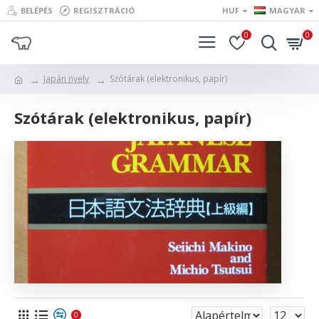
BELÉPÉS
REGISZTRÁCIÓ
HUF
MAGYAR
0
0
Japán nyelv
Szótárak (elektronikus, papír)
Szótárak (elektronikus, papír)
0