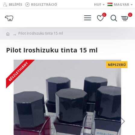
BELÉPÉS
REGISZTRÁCIÓ
HUF
MAGYAR
0
0
Pilot Iroshizuku tinta 15 ml
Pilot Iroshizuku tinta 15 ml
KÉSZLETHIÁNY
NÉPSZERŰ