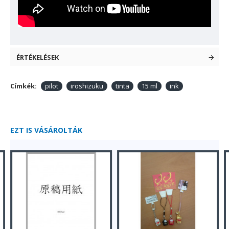
ÉRTÉKELÉSEK
Címkék:
pilot
iroshizuku
tinta
15 ml
ink
EZT IS VÁSÁROLTÁK