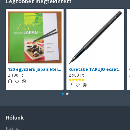
Legtöbbet megtekintett
120 egyszerű japán étel (magyarul)
Kuretake TAKUJO ecsettoll No. 8 (DP150-8B), vékony hegyű ecsettoll, fekete tinta, 2 db cserélhető patronnal
2 100 Ft
2 900 Ft
Rólunk
Rólunk