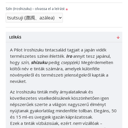
Szín (Iroshizuku) – olvassa el a leírást
LEÍRÁS
A Pilot Iroshizuku tintacsalád tagjait a japán vidék
természetes színei ihlették.
Iro
annyit tesz japánul,
hogy
szín
,
shizuku
pedig
csepp(ek)
. Megérdemelten
költői név e tinták számára, amelyek különféle
növényekről és természeti jelenségekről kapták a
nevüket.
Az Iroshizuku tinták mély árnyalataiknak és
következetes viselkedésüknek köszönhetően igen
népszerűek szerte a világon: nagyszerű élményt
nyújtanak gyakorlatilag mindenféle tollban. Elegáns, 50
és 15 ml-es üvegjeik igazán káprázatosak.
Ezek a tinták vízbázisúak, ezért
nem
vízállóak –