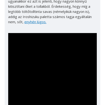
ugyanakkor ez azt is jelenti, hogy nagyon könnyű
kitisztítani őket a tollakból. Érdekesség, hogy míg a
legtöbb töltőtolltinta savas (némelyikük nagyon is),
addig az Iroshizuku paletta számos tagja egyáltalán
nem, sőt,
enyhén lúgos.