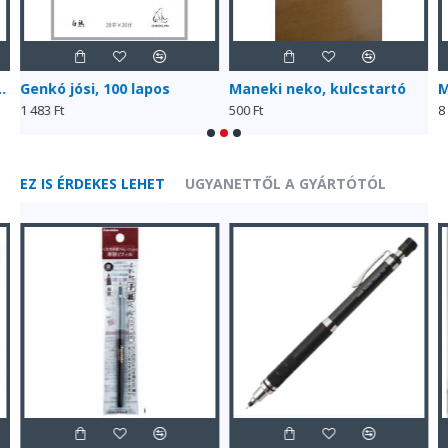
K-55/12V), 12 színű, közepesen puha hegyű
Genkó jósi, 100 lapos
Maneki neko, kulcstartó
1 483 Ft
500 Ft
8
EZ IS ÉRDEKES LEHET
UGYANETTŐL A GYÁRTÓTÓL