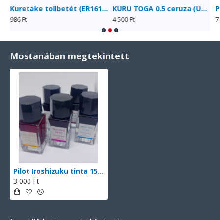
Kuretake tollbetét (ER161-030)
KURU TOGA 0.5 ceruza (Uni) fémházas
P
986 Ft
4 500 Ft
7
Mostanában megtekintett
Pilot Iroshizuku tinta 15 ml
3 000 Ft