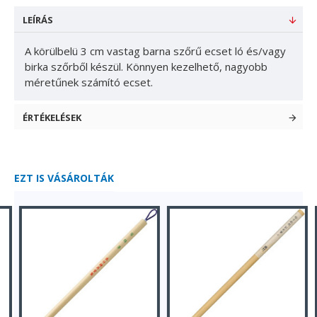
LEÍRÁS
A körülbelü 3 cm vastag barna szőrű ecset ló és/vagy
birka szőrből készül. Könnyen kezelhető, nagyobb
méretűnek számító ecset.
ÉRTÉKELÉSEK
EZT IS VÁSÁROLTÁK