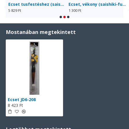
Ecset tusfestéshez (saishiki-fude) JG331-407
Ecset, vékony (saishiki-fude) JG201-101
5 829 Ft
1 300 Ft
9
Mostanában megtekintett
Ecset JD6-208
8 423 Ft