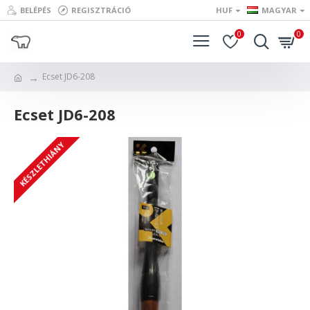
BELÉPÉS
REGISZTRÁCIÓ
HUF
MAGYAR
0
0
Ecset JD6-208
Ecset JD6-208
KÉSZLETHIÁNY