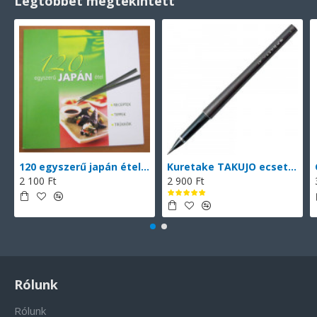
Legtöbbet megtekintett
120 egyszerű japán étel (magyarul)
Kuretake TAKUJO ecsettoll No. 8 (DP150-8B), vékony hegyű ecsettoll, fekete tinta, 2 db cserélhető patronnal
2 100 Ft
2 900 Ft
Rólunk
Rólunk