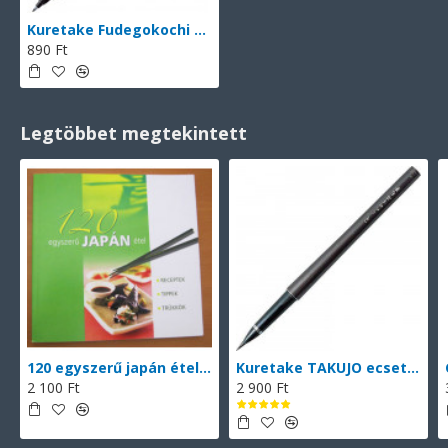
Kuretake Fudegokochi ecsettoll (LS1-10S), kemény hegyű szépíró toll, fekete tinta, közepes vastagság
890 Ft
Legtöbbet megtekintett
120 egyszerű japán étel (magyarul)
Kuretake TAKUJO ecsettoll No. 8 (DP150-8B), vékony hegyű ecsettoll, fekete tinta, 2 db cserélhető patronnal
2 100 Ft
2 900 Ft