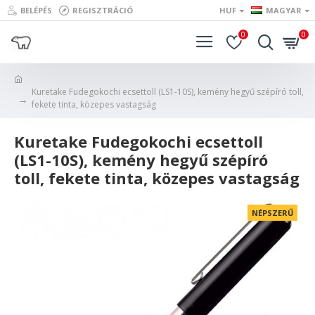
BELÉPÉS
REGISZTRÁCIÓ
HUF
MAGYAR
0
0
Kuretake Fudegokochi ecsettoll (LS1-10S), kemény hegyű szépíró toll,
fekete tinta, közepes vastagság
Kuretake Fudegokochi ecsettoll
(LS1-10S), kemény hegyű szépíró
toll, fekete tinta, közepes vastagság
NÉPSZERŰ