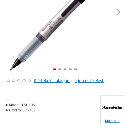
0 értékelés alapján.
-
Írjon értékelést
1
Modell:
LS1-10S
Cixxám:
LS1-10S
Kuretake