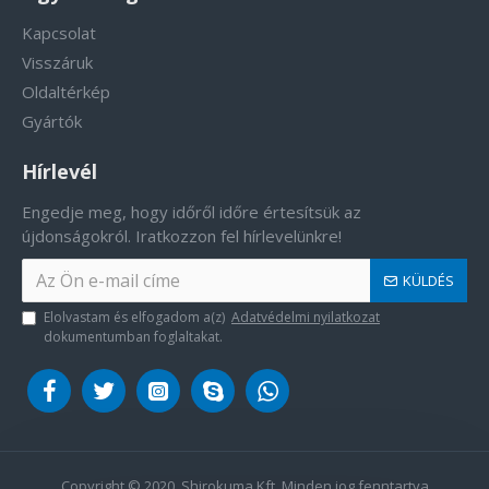
Kapcsolat
Visszáruk
Oldaltérkép
Gyártók
Hírlevél
Engedje meg, hogy időről időre értesítsük az
újdonságokról. Iratkozzon fel hírlevelünkre!
KÜLDÉS
Elolvastam és elfogadom a(z)
Adatvédelmi nyilatkozat
dokumentumban foglaltakat.
Copyright © 2020, Shirokuma Kft. Minden jog fenntartva