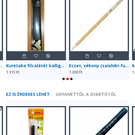
fia papír, 80 lapos, hanshi
Kuretake filcalátét kalligráfiához (KA29-201)
Ecset, vékony (saishiki-fude) JG201-101
1 315 Ft
1 300 Ft
1
EZ IS ÉRDEKES LEHET
UGYANETTŐL A GYÁRTÓTÓL