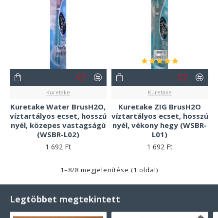
Kuretake
Kuretake
Kuretake Water BrusH2O,
Kuretake ZIG BrusH2O
víztartályos ecset, hosszú
víztartályos ecset, hosszú
nyél, közepes vastagságú
nyél, vékony hegy (WSBR-
(WSBR-L02)
L01)
1 692 Ft
1 692 Ft
1–8/8 megjelenítése (1 oldal)
Legtöbbet megtekintett