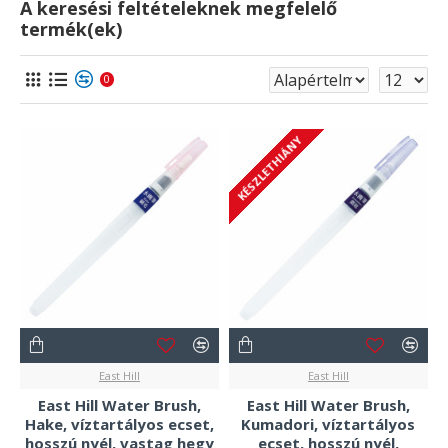
A keresési feltételeknek megfelelő
termék(ek)
0
KÉSZLETHIÁNY
East Hill
East Hill
East Hill Water Brush,
East Hill Water Brush,
Hake, víztartályos ecset,
Kumadori, víztartályos
hosszú nyél, vastag hegy
ecset, hosszú nyél,