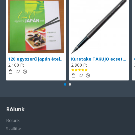
120 egyszerű japán étel (magyarul)
Kuretake TAKUJO ecsettoll No. 8 (DP150-8B), vékony hegyű ecsettoll, fekete tinta, 2 db cserélhető patronnal
2 100 Ft
2 900 Ft
Rólunk
Rólunk
Szállítás