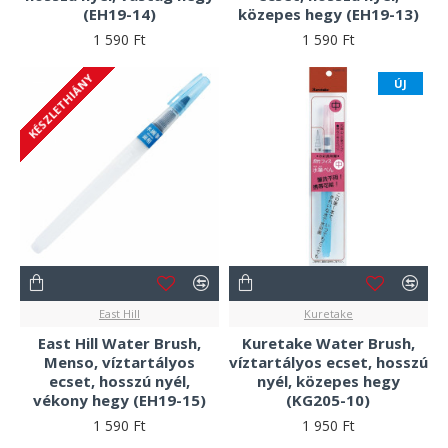
(EH19-14)
közepes hegy (EH19-13)
1 590 Ft
1 590 Ft
KÉSZLETHIÁNY
ÚJ
East Hill
Kuretake
East Hill Water Brush,
Kuretake Water Brush,
Menso, víztartályos
víztartályos ecset, hosszú
ecset, hosszú nyél,
nyél, közepes hegy
vékony hegy (EH19-15)
(KG205-10)
1 590 Ft
1 950 Ft