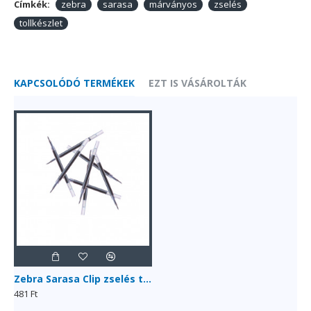
Címkék:
zebra
sarasa
márványos
zselés
tollkészlet
KAPCSOLÓDÓ TERMÉKEK
EZT IS VÁSÁROLTÁK
Zebra Sarasa Clip zselés tollbetét, 0.5 mm
481 Ft