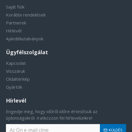
Saját fiók
Korábbi rendelések
Partnerek
Hírlevél
Ajándékutalványok
Ügyfélszolgálat
Kapcsolat
Visszáruk
Oldaltérkép
Gyártók
Hírlevél
Engedje meg, hogy időről időre értesítsük az
újdonságokról. Iratkozzon fel hírlevelünkre!
KÜLDÉS