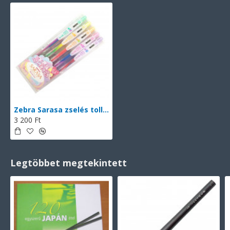
Zebra Sarasa zselés toll, 0.5 mm, Márványos színek, 5 darabos készlet
3 200 Ft
Legtöbbet megtekintett