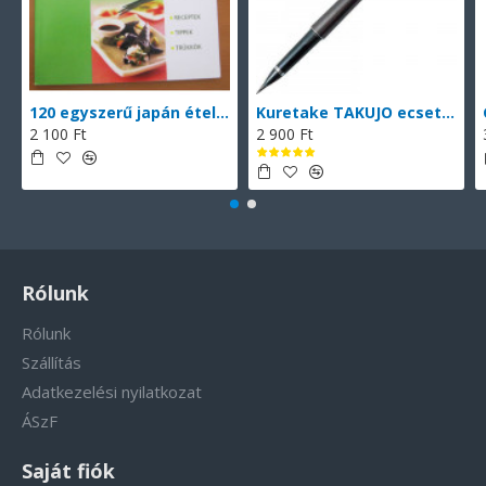
120 egyszerű japán étel (magyarul)
Kuretake TAKUJO ecsettoll No. 8 (DP150-8B), vékony hegyű ecsettoll, fekete tinta, 2 db cserélhető patronnal
2 100 Ft
2 900 Ft
Rólunk
Rólunk
Szállítás
Adatkezelési nyilatkozat
ÁSzF
Saját fiók