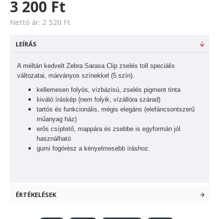
3 200 Ft
Nettó ár: 2 520 Ft
LEÍRÁS
A méltán kedvelt Zebra Sarasa Clip zselés toll speciális
változatai, márványos színekkel (5 szín).
kellemesen folyós, vízbázisú, zselés pigment tinta
kiváló íráskép (nem folyik, vízállóra szárad)
tartós és funkcionális, mégis elegáns (elefáncsontszerű
műanyag ház)
erős csíptető, mappára és zsebbe is egyformán jól
használható
gumi fogórész a kényelmesebb íráshoz.
ÉRTÉKELÉSEK