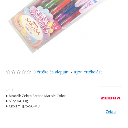
0 értékelés alapján.
-
Írjon értékelést
1
Modell:
Zebra Sarasa Marble Color
Súly:
64.00g
Cixxám:
JJ75-5C-MB
Zebra